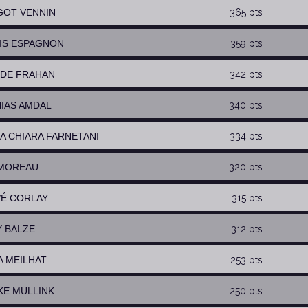
GOT VENNIN
365 pts
HIS ESPAGNON
359 pts
C DE FRAHAN
342 pts
HIAS AMDAL
340 pts
IA CHIARA FARNETANI
334 pts
 MOREAU
320 pts
VÉ CORLAY
315 pts
Y BALZE
312 pts
A MEILHAT
253 pts
NKE MULLINK
250 pts