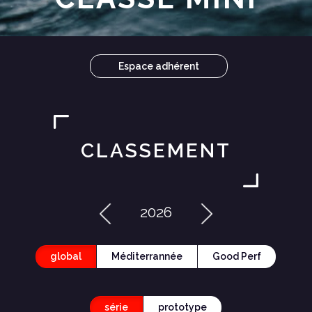
Espace adhérent
CLASSEMENT
2026
global
Méditerrannée
Good Perf
série
prototype