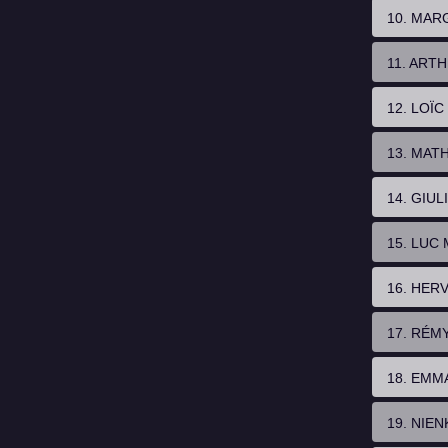
10. MAR
11. ART
12. LOÏ
13. MAT
14. GIUL
15. LUC
16. HER
17. RÉM
18. EMM
19. NIE