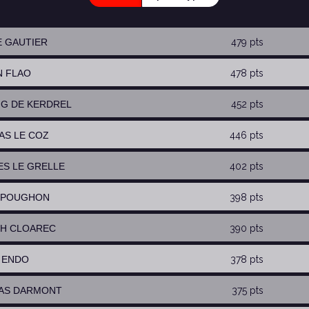
LE GAUTIER
479 pts
N FLAO
478 pts
RIG DE KERDREL
452 pts
LAS LE COZ
446 pts
ES LE GRELLE
402 pts
T POUGHON
398 pts
PH CLOAREC
390 pts
I ENDO
378 pts
MAS DARMONT
375 pts