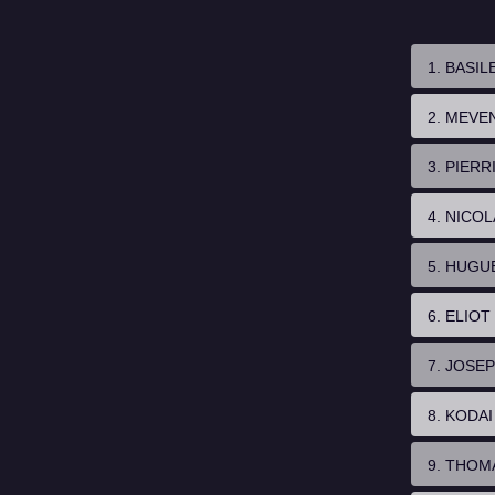
1. BASI
2. MEVE
3. PIER
4. NICO
5. HUGU
6. ELIO
7. JOSE
8. KODA
9. THO