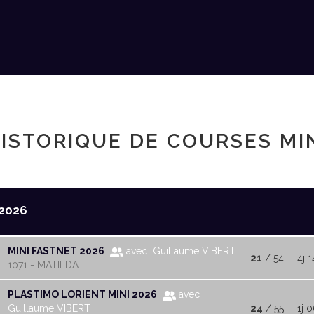
ISTORIQUE DE COURSES MI
2026
MINI FASTNET 2026
avec Guillaume VIBERT
21
/ 54
4j 
1071 - MATILDA
PLASTIMO LORIENT MINI 2026
avec
Guillaume VIBERT
24
/ 55
1j 0