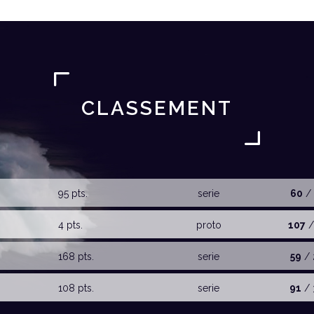
CLASSEMENT
95 pts.
serie
60
/ 
4 pts.
proto
107
/
168 pts.
serie
59
/ 
108 pts.
serie
91
/ 