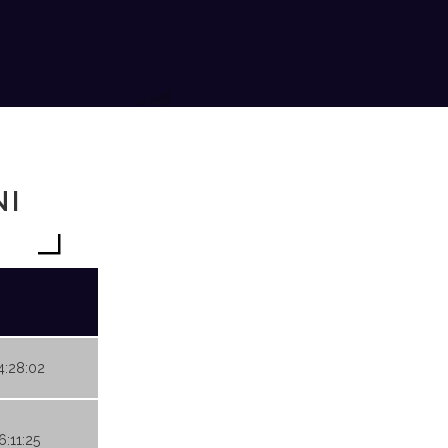
NI
14:28:02
6:11:25