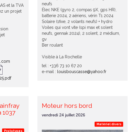
neufs
AS et la TVA
Élec NKE (gyro 2, compas 9X, gps HR),
z un projet
batterie 2024, 2 aériens, vérin T1 2024
Solaire (1fixe, 2 volants neufs) + hydro
Voiles qui vont vite (spi max et solent
sion
neufs, gennak 2024), 2 solent, 2 médium,
jet
gv
Ber roulant
Visible à La Rochelle
l.com
tel : +336 73 10 67 20
e-mail :
louisbouscasse@yahoo.fr
25.pdf
ainfray
Moteur hors bord
a 1037
vendredi 24 juillet 2026
Matériel divers
Prototypes