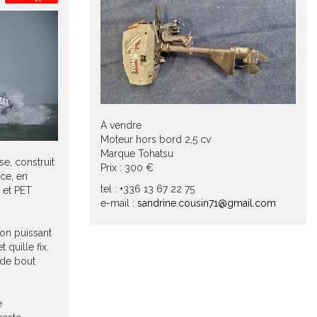
A vendre
Moteur hors bord 2,5 cv
Marque Tohatsu
e, construit
Prix : 300 €
ace, en
tel : +336 13 67 22 75
 et PET
e-mail :
sandrine.cousin71@gmail.com
on puissant
 quille fix.
de bout
e