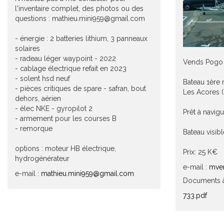
l'inventaire complet, des photos ou des
questions : mathieu.mini959@gmail.com
- énergie : 2 batteries lithium, 3 panneaux
solaires
- radeau léger waypoint - 2022
Vends Pogo
- cablage électrique refait en 2023
- solent hsd neuf
Bateau 1ère m
- pièces critiques de spare - safran, bout
Les Acores (
dehors, aérien
- élec NKE - gyropilot 2
Prêt à navigu
- armement pour les courses B
- remorque
Bateau visib
options : moteur HB électrique,
Prix: 25 K€
hydrogénérateur
e-mail :
mver
e-mail :
mathieu.mini959@gmail.com
Documents à
733.pdf