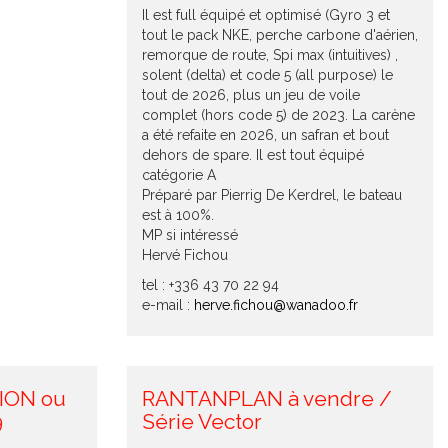
Il est full équipé et optimisé (Gyro 3 et
tout le pack NKE, perche carbone d'aérien,
remorque de route, Spi max (intuitives) ,
solent (delta) et code 5 (all purpose) le
tout de 2026, plus un jeu de voile
complet (hors code 5) de 2023. La carène
a été refaite en 2026, un safran et bout
dehors de spare. Il est tout équipé
catégorie A
Préparé par Pierrig De Kerdrel, le bateau
est à 100%.
MP si intéressé
Hervé Fichou
tel : +336 43 70 22 94
e-mail :
herve.fichou@wanadoo.fr
TION ou
RANTANPLAN à vendre /
9
Série Vector