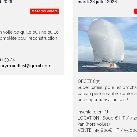
et 2026
mardi 28 juillet 2026
Matériel divers
n voile de quille ou une quille
complète pour reconstruction
 11 53 24
orymairettest@gmail.com
OFCET 899
Super bateau pour les prochai
bateau performant et confort
une super transat au sec !
Inventaire en PJ
LOCATION : 6000 € HT / 7 
/an (hors voiles)
VENTE : 45 800€ HT / 55 0