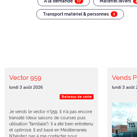
A la demande
Matériel divers
17
Transport matériel & personnes
2
Vector 959
Vends P
lundi 3 août 2026
lundi 3 août
Bateaux de série
Je vends le vector n°959. Il n'a pas encore
transaté (deux saisons de courses puis
utilisation "familiale"). Il a été bien entretenu
et optimisé. Il est basé en Méditerranée.
N'hésitez pas à me contacter pour