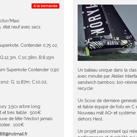
A la demande
ctor/Maxi:
, état neuf avec sacs:
uperkote, Contender 0,75 oz,
G:12,3m, C:10,38m, B:8,15m
um Superkote Contender 0,90
Un bateau unique dans la class
avec minutie par Atelier Interf
61m2: G: 11,87m, C:10,02,
sandwich bamboo, bio-résine
recyclé.
Un Scow de dernière generati
ry 3,5cv arbre long:
et fiable équipé de foils en C et
t et très fiable : 500€
Nouveau mât AG+ et système 
euve de tête (Vector) jamais
dehors Heol.
elotée : 100€
Un projet passionnant qui reli
88@hotmail.fr