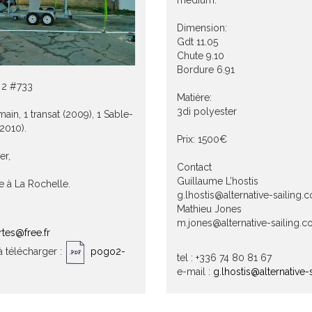
médium.
Dimension:
Gdt 11.05
Chute 9.10
Bordure 6.91
 2 #733
Matière:
3di polyester
ain, 1 transat (2009), 1 Sable-
2010).
Prix: 1500€
er,
Contact
Guillaume L’hostis
le à La Rochelle.
g.lhostis@alternative-sailing.
Mathieu Jones
m.jones@alternative-sailing.
tes@free.fr
 télécharger :
pogo2-
tel : +336 74 80 81 67
e-mail :
g.lhostis@alternative-