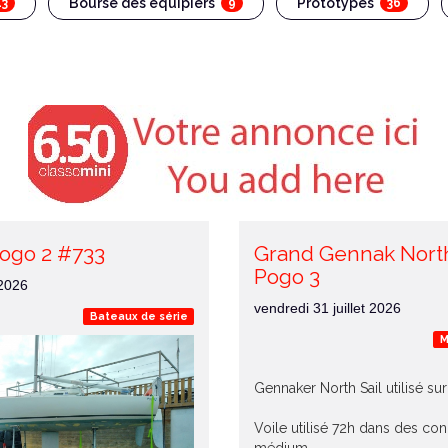
Bourse des équipiers
Prototypes
43
9
36
ogo 2 #733
Grand Gennak North
Pogo 3
 2026
vendredi 31 juillet 2026
Bateaux de série
M
Gennaker North Sail utilisé su
Voile utilisé 72h dans des con