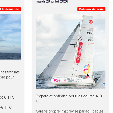
mardi 28 juillet 2026
A la demande
Bateaux de série
nes transats,
able pour
Préparé et optimisé pour les course A, B,
200€ TTC
C
00€ TTC
Carène propre, mât révisé par ag+, câbles