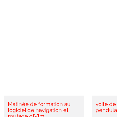
Matinée de formation au
voile de
logiciel de navigation et
pendula
routage qtVlm