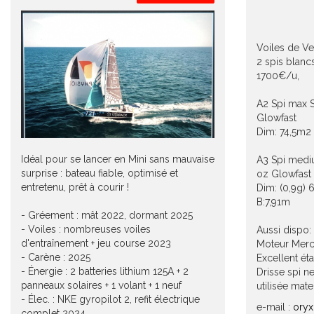
Voiles de Ve
2 spis blancs
1700€/u,
A2 Spi max S
Glowfast
Dim: 74,5m2 
Idéal pour se lancer en Mini sans mauvaise
A3 Spi medi
surprise : bateau fiable, optimisé et
oz Glowfast
entretenu, prêt à courir !
Dim: (0,9g) 
B:7,91m
- Gréement : mât 2022, dormant 2025
- Voiles : nombreuses voiles
Aussi dispo:
d'entraînement + jeu course 2023
Moteur Mercu
- Carène : 2025
Excellent éta
- Énergie : 2 batteries lithium 125A + 2
Drisse spi n
panneaux solaires + 1 volant + 1 neuf
utilisée mat
- Élec. : NKE gyropilot 2, refit électrique
e-mail :
oryx
complet 2024