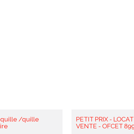
 quille /quille
PETIT PRIX - LOCA
ire
VENTE - OFCET 89