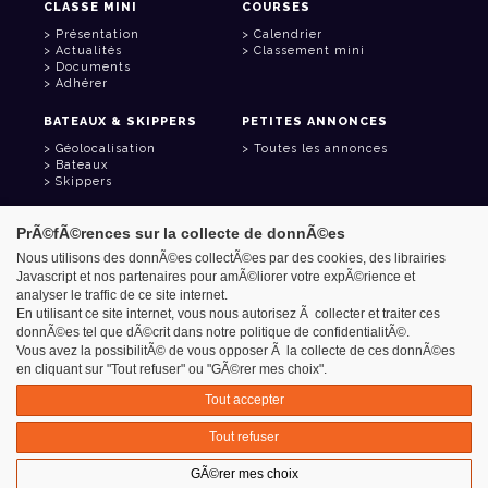
CLASSE MINI
COURSES
Présentation
Calendrier
Actualités
Classement mini
Documents
Adhérer
BATEAUX & SKIPPERS
PETITES ANNONCES
Géolocalisation
Toutes les annonces
Bateaux
Skippers
LIENS UTILES
PrÃ©fÃ©rences sur la collecte de donnÃ©es
Espace adhérent
Nous utilisons des donnÃ©es collectÃ©es par des cookies, des librairies
Contact
Javascript et nos partenaires pour amÃ©liorer votre expÃ©rience et
Carnet d'adresses
analyser le traffic de ce site internet.
Goodies
En utilisant ce site internet, vous nous autorisez Ã collecter et traiter ces
donnÃ©es tel que dÃ©crit dans notre politique de confidentialitÃ©.
Vous avez la possibilitÃ© de vous opposer Ã la collecte de ces donnÃ©es
en cliquant sur "Tout refuser" ou "GÃ©rer mes choix".
Azimut - Créateur de solutions numériques
Tout accepter
Mentions légales
Tout refuser
GÃ©rer mes choix