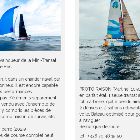
Vainqueur de la Mini-Transat
e Bec.
ruit dans un chantier naval par
onnels. Il est encore capable
PROTO RAISON "Martine" 1050
es performances.
en parfait état, 1 seule transa
 pas d'éléments séparément :
full carbone, quille pendulaire,
t vendu avec l'ensemble de
2 dérives et 2 safrans relevabl
, y compris les pièces de
voile, Bateau optimisé pour g
 combinaison de survie, etc.
à naviguer.
Remorque de route.
 barre (2025)
es de course complet neuf
tel : +336 70 48 19 50