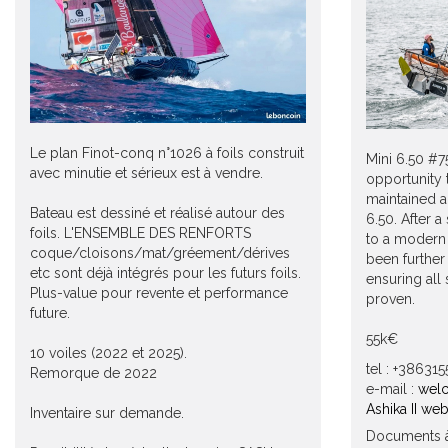
Le plan Finot-conq n°1026 à foils construit
Mini 6.50 #75
avec minutie et sérieux est à vendre.
opportunity 
maintained a
Bateau est dessiné et réalisé autour des
6.50. After a
foils. L'ENSEMBLE DES RENFORTS
to a modern 
coque/cloisons/mat/gréement/dérives
been further 
etc sont déjà intégrés pour les futurs foils.
ensuring all
Plus-value pour revente et performance
proven.
future.
55k€
10 voiles (2022 et 2025).
tel : +38631
Remorque de 2022
e-mail :
welc
Ashika II web
Inventaire sur demande.
Documents à