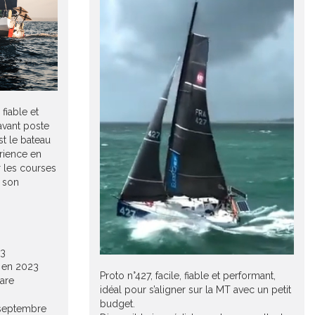
fiable et
avant poste
st le bateau
rience en
 les courses
e son
23
t en 2023
Proto n°427, facile, fiable et performant,
are
idéal pour s’aligner sur la MT avec un petit
budget.
 septembre