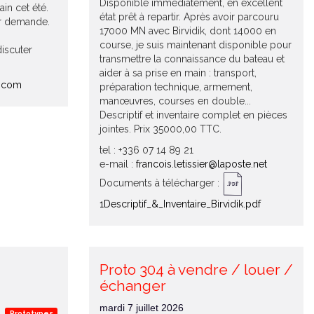
Disponible immédiatement, en excellent
ain cet été.
état prêt à repartir. Après avoir parcouru
sur demande.
17000 MN avec Birvidik, dont 14000 en
course, je suis maintenant disponible pour
iscuter
transmettre la connaissance du bateau et
aider à sa prise en main : transport,
l.com
préparation technique, armement,
manœuvres, courses en double...
Descriptif et inventaire complet en pièces
jointes. Prix 35000,00 TTC.
tel : +336 07 14 89 21
e-mail :
francois.letissier@laposte.net
Documents à télécharger :
1Descriptif_&_Inventaire_Birvidik.pdf
Proto 304 à vendre / louer /
échanger
mardi 7 juillet 2026
Prototypes