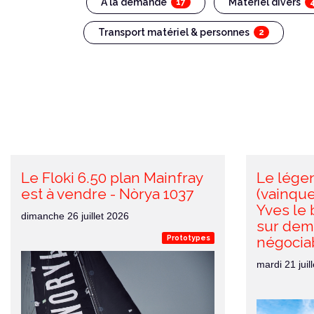
A la demande
Matériel divers
17
Transport matériel & personnes
2
Le Floki 6.50 plan Mainfray
Le lége
est à vendre - Nòrya 1037
(vainqu
Yves le 
dimanche 26 juillet 2026
sur dem
Prototypes
négociab
mardi 21 juil