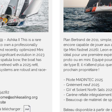
9 – Ashika II This is a rare
Plan Bertrand de 2011, simple, 
to own a professionally
encore capable de jouer aux 
nd recently optimized Mini
(5e Mini Fastnet 2026), Leon e
 significant evolution in 2023
idéal pour une première expé
spatula bow, the boat has
proto ou en mini. Equipé pour
refined with a 2025 refit,
de type B, il n'attend plus qu
 systems are robust and race-
prochain propriétaire !
- Pilote MADINTEC 2025
- Gréément neuf 2025
- GV et Solent North Sails 20
554282
- Carène refaite intégralemen
ome@ashikasailing.org
- Beaucoup de matériel de sp
site
 télécharger :
Bateau disponible à partir de