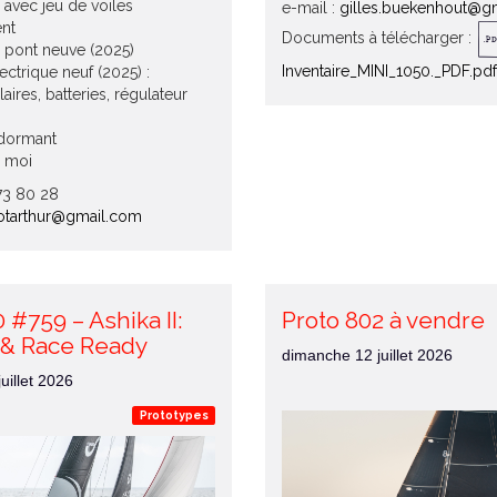
 avec jeu de voiles
e-mail :
gilles.buekenhout@g
ent
Documents à télécharger :
e pont neuve (2025)
Inventaire_MINI_1050._PDF.pdf
ectrique neuf (2025) :
ires, batteries, régulateur
dormant
 moi
 73 80 28
otarthur@gmail.com
0 #759 – Ashika II:
Proto 802 à vendre
 & Race Ready
dimanche 12 juillet 2026
uillet 2026
Prototypes