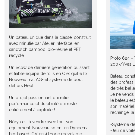
Un bateau unique dans la classe, construit
avec minutie par Atelier Interface, en
sandwich bamboo, bio-résine et PET
recyclé.
Proto 624 – 
2007/Yves L
Un Scow de dernière generation puissant
et fiable équipé de foils en C et quille fix.
Bateau const
Nouveau mât AG+ et système de bout
des professi
dehors Heol.
de très bell
Je ne vends
Un projet passionnant qui relie
le bateau es
performance et durabilité qui reste
son matériel
entièrement à exploiter!
rechange, la
Nòrya est à vendre avec tout son
-Système de
equipment. Nouveau solent en Dyneema
-Jeu de voil
bio-based, GV en 4TForte recyclable,