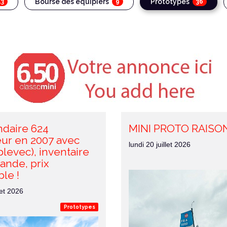
Bourse des équipiers
Prototypes
43
9
36
ndaire 624
MINI PROTO RAISON
eur en 2007 avec
lundi 20 juillet 2026
blevec), inventaire
ande, prix
le !
let 2026
Prototypes