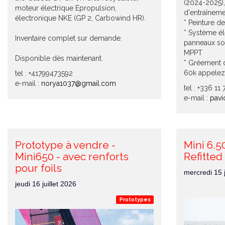
(2024-2025),
moteur électrique Epropulsion,
d'entraînem
électronique NKE (GP 2, Carbowind HR).
* Peinture d
* Système él
Inventaire complet sur demande.
panneaux sola
MPPT
Disponible dès maintenant.
* Gréement 
60k appelez
tel : +41799473592
e-mail :
norya1037@gmail.com
tel : +336 11
e-mail :
pavi
Prototype à vendre -
Mini 6.5
Mini650 - avec renforts
Refitted
pour foils
mercredi 15 j
jeudi 16 juillet 2026
Prototypes