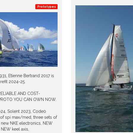
Prototypes
931, Etienne Bertrand 2017 is
 refit 2024-25.
ELIABLE AND COST-
 PROTO YOU CAN OWN NOW.
24, Solent 2023, Code0
 of spi max/med, three sets of
, new NKE electronics, NEW
 NEW keel axis,