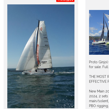
Proto Ginjol 
for sale. Full
THE MOST R
EFFECTIVE
New Main 20
2024, 2 sets
main/solent
PBO rigging,