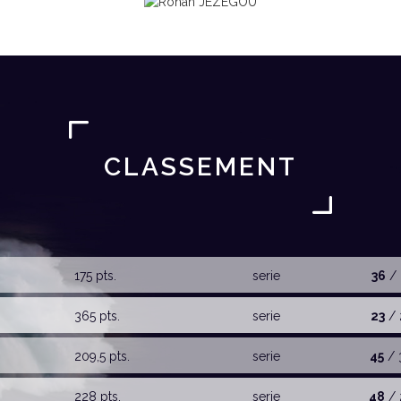
CLASSEMENT
175 pts.
serie
36
/ 
365 pts.
serie
23
/ 
209,5 pts.
serie
45
/ 
228 pts.
serie
48
/ 