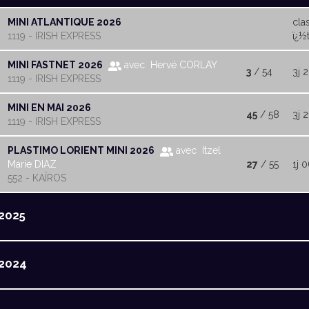
MINI ATLANTIQUE 2026
cla
1119 - IRISH EXPRESS
ï¿½t
MINI FASTNET 2026
avec Hervé CORLAY
3
/ 54
3j 
1119 - IRISH EXPRESS
MINI EN MAI 2026
45
/ 58
3j 
1119 - IRISH EXPRESS
PLASTIMO LORIENT MINI 2026
avec Itzel
Marie DIAZ
27
/ 55
1j 
552 - KAÏROS
2025
2024