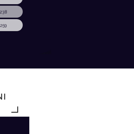
238
259
NI