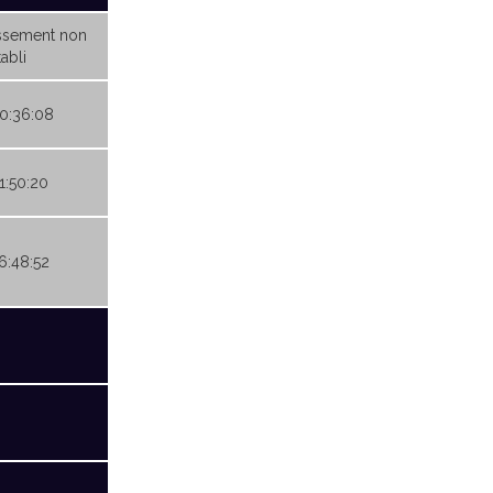
ssement non
abli
20:36:08
21:50:20
06:48:52