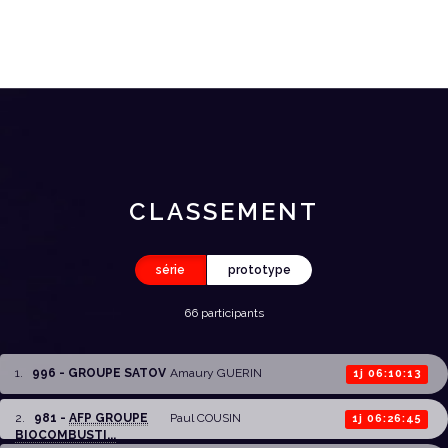
CLASSEMENT
série
prototype
66 participants
1
.
996 - GROUPE SATOV
Amaury GUERIN
1j 06:10:13
2
.
981 -
AFP GROUPE
Paul COUSIN
1j 06:26:45
BIOCOMBUSTI...