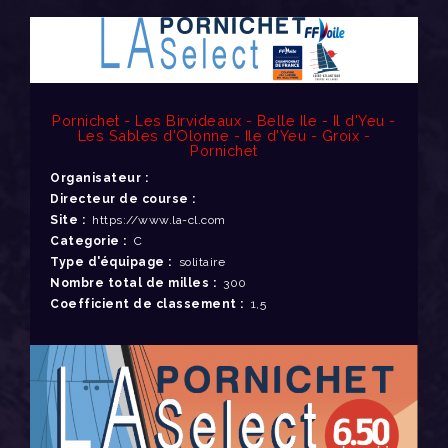
Pornichet - Les Birvideaux - Belle Ile - Il d'Yeu -
Les Sables d'Olonne - Ile d'Yeu - Groix -
Pornichet
Organisateur :
Directeur de course :
Site :
https://www.la-cl.com
Categorie :
C
Type d'équipage :
solitaire
Nombre total de milles :
300
Coefficient de classement :
1,5