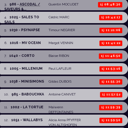
3
.
986 -
ASCODAL /
Quentin MOCUDET
1j 08:48:30
SAVEURS &...
4
.
1025 - SALES TO
Cédric MARC
1j 10:42:17
SAILS
5
.
1030 - PSYNAPSE
Timour NEGRIER
1j 11:21:06
6
.
1016 - MV OCEAN
Margot VENNIN
1j 11:41:22
7
.
1040 - CORTO
Blaise RIBON
1j 11:46:50
8
.
1005 - MILLENIUM
Paul LAFLEUR
1j 11:53:16
9
.
1038 - MINISIMONS
Gildas DUBOIS
1j 11:55:30
10
.
985 - BABOUCHKA
Antoine CANIVET
1j 11:57:52
11
.
1002 - LA TORTUE
Maïwenn
1j 11:59:39
DEFFONTAINES
12
.
1051 - WALLABYS
Alicia Anna PFYFFER
1j 11:59:50
VON ALTISHOFEN