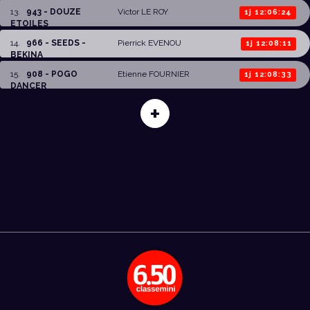
13
.
943 - DOUZE
Victor LE ROY
1j 12:06:24
ETOILES
14
.
966 - SEEDS -
Pierrick EVENOU
1j 12:08:11
BEKINA
15
.
908 - POGO
Etienne FOURNIER
1j 12:08:33
DANCER
+