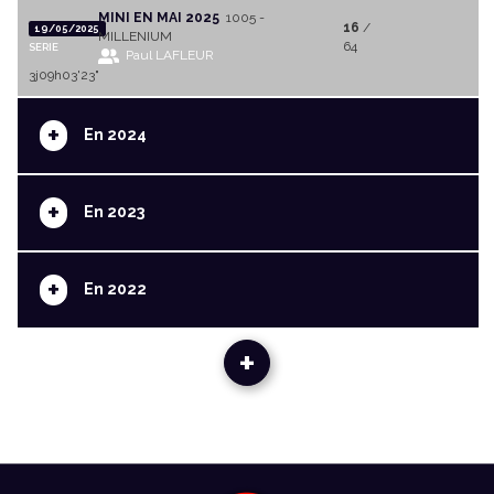
MINI EN MAI 2025
1005 -
16
/
19/05/2025
MILLENIUM
64
SERIE
Paul LAFLEUR
3j09h03'23"
+
En 2024
+
En 2023
+
En 2022
+