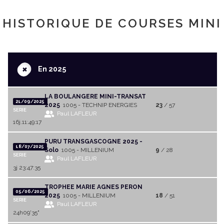
HISTORIQUE DE COURSES MINI
+
En 2025
LA BOULANGERE MINI-TRANSAT
21/09/2025
2025
1005 - TECHNIP ENERGIES
23
/ 57
SERIE
Paul LAFLEUR
16j.11:49:17
PURU TRANSGASCOGNE 2025 -
18/07/2025
Solo
1005 - MILLENIUM
9
/ 28
SERIE
Paul LAFLEUR
3j 23:47:35
TROPHEE MARIE AGNES PERON
05/06/2025
2025
1005 - MILLENIUM
18
/ 51
SERIE
Paul LAFLEUR
24h09'35"