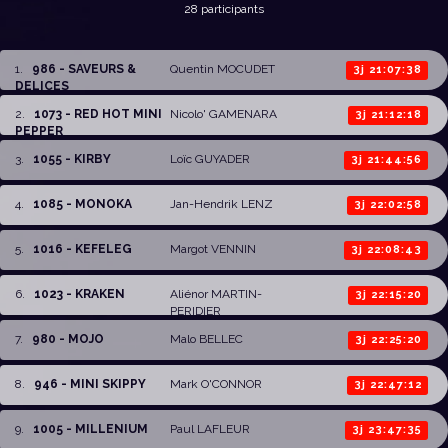
28 participants
1
.
986 - SAVEURS &
Quentin MOCUDET
3j 21:07:38
DELICES
2
.
1073 - RED HOT MINI
Nicolo' GAMENARA
3j 21:12:18
PEPPER
3
.
1055 - KIRBY
Loïc GUYADER
3j 21:44:56
4
.
1085 - MONOKA
Jan-Hendrik LENZ
3j 22:02:58
5
.
1016 - KEFELEG
Margot VENNIN
3j 22:08:43
6
.
1023 - KRAKEN
Aliénor MARTIN-
3j 22:15:20
PERIDIER
7
.
980 - MOJO
Malo BELLEC
3j 22:25:20
8
.
946 - MINI SKIPPY
Mark O'CONNOR
3j 22:47:12
9
.
1005 - MILLENIUM
Paul LAFLEUR
3j 23:47:35