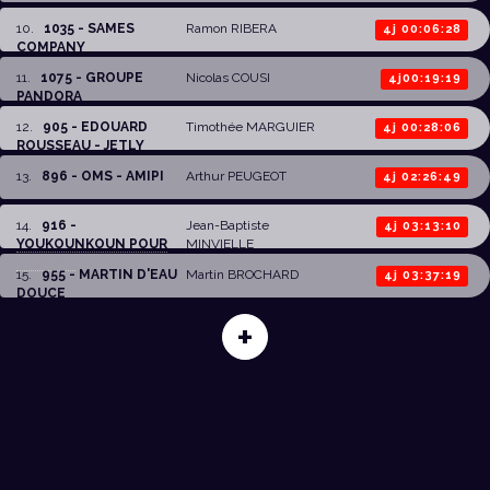
10
.
1035 - SAMES
Ramon RIBERA
4j 00:06:28
COMPANY
11
.
1075 - GROUPE
Nicolas COUSI
4j00:19:19
PANDORA
12
.
905 - EDOUARD
Timothée MARGUIER
4j 00:28:06
ROUSSEAU - JETLY
13
.
896 - OMS - AMIPI
Arthur PEUGEOT
4j 02:26:49
14
.
916 -
Jean-Baptiste
4j 03:13:10
YOUKOUNKOUN POUR
MINVIELLE
ENSEM...
15
.
955 - MARTIN D'EAU
Martin BROCHARD
4j 03:37:19
DOUCE
+