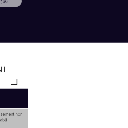
 366
NI
ssement non
abli