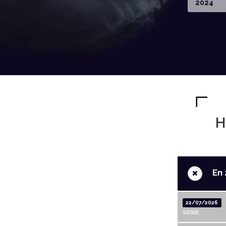
2024
H
+
En 
22/07/2026
SERIE