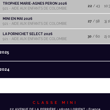
TROPHEE MARIE-AGNES PERON 2026
22
/ 43
10:
921 - AIDE AUX ENFANTS DE COLOMBIE
MINI EN MAI 2026
27
/ 58
3j 1
921 - AIDE AUX ENFANTS DE COLOMBIE
LA PORNICHET SELECT 2026
30
/ 60
2j 0
921 - AIDE AUX ENFANTS DE COLOMBIE
2025
2024
CLASSE MINI
22 AVENUE DE LA PERRIÈRE • 56100 LORIENT • France