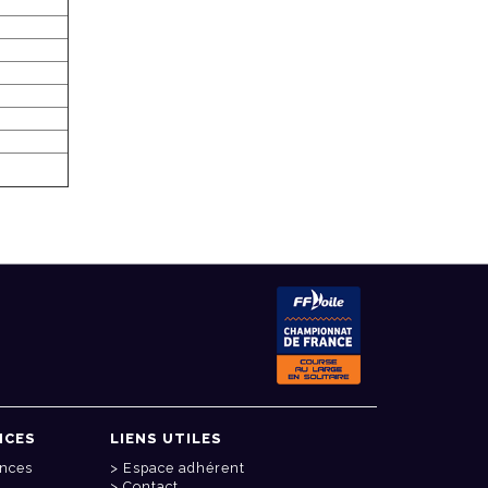
NCES
LIENS UTILES
onces
Espace adhérent
Contact