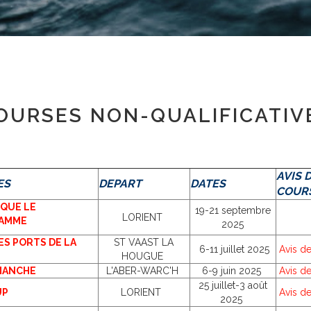
OURSES NON-QUALIFICATIV
AVIS 
ES
DEPART
DATES
COUR
QUE LE
19-21 septembre
LORIENT
AMME
2025
ES PORTS DE LA
ST VAAST LA
6-11 juillet 2025
Avis de
HOUGUE
MANCHE
L'ABER-WARC'H
6-9 juin 2025
Avis d
25 juillet-3 août
UP
LORIENT
Avis d
2025