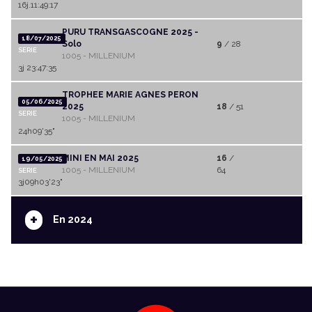
16j.11:49:17
PURU TRANSGASCOGNE 2025 -
18/07/2025
Solo
9
/ 28
SERIE
1005 - MILLENIUM
3j 23:47:35
TROPHEE MARIE AGNES PERON
05/06/2025
2025
18
/ 51
SERIE
1005 - MILLENIUM
24h09'35"
MINI EN MAI 2025
16
/
19/05/2025
1005 - MILLENIUM
64
SERIE
3j09h03'23"
+
En 2024