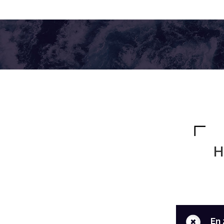
H
+
En 