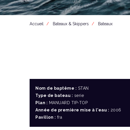
Accueil
Bateaux & Skippers
Bateaux
Nom de baptême :
STAN
Type de bateau :
serie
Plan :
MANUARD TIP-TOP
Année de première mise à l'eau :
2006
Pavillon :
fra