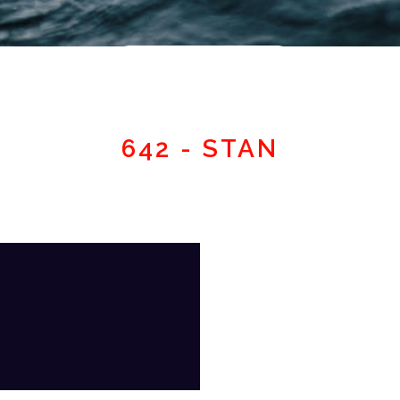
Espace adhérent
642 - STAN