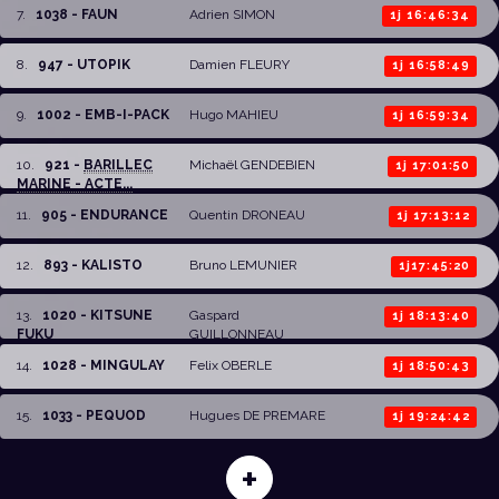
7
.
1038 - FAUN
Adrien SIMON
1j 16:46:34
8
.
947 - UTOPIK
Damien FLEURY
1j 16:58:49
9
.
1002 - EMB-I-PACK
Hugo MAHIEU
1j 16:59:34
10
.
921 -
BARILLEC
Michaël GENDEBIEN
1j 17:01:50
MARINE - ACTE...
11
.
905 - ENDURANCE
Quentin DRONEAU
1j 17:13:12
12
.
893 - KALISTO
Bruno LEMUNIER
1j17:45:20
13
.
1020 - KITSUNE
Gaspard
1j 18:13:40
FUKU
GUILLONNEAU
14
.
1028 - MINGULAY
Felix OBERLE
1j 18:50:43
15
.
1033 - PEQUOD
Hugues DE PREMARE
1j 19:24:42
+