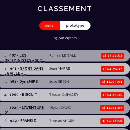
CLASSEMENT
série
prototype
63 participants
1
.
987 -
LES
Romain LE GALL
1j 13:11:53
OPTIMINISTES - SEC...
2
.
991 -
SPORT DANS
Jean MARRE
1j 14:01:17
LA VILLE - ...
3
.
963 - DynaMIPS
Julie SIMON
1j 14:03:01
4
.
1009 - BISCUIT
Titouan QUIVIGER
1j 14:15:35
5
.
1025 -
L'AVENTURE
Ulysse DAVID
1j 14:24:07
D'...
6
.
929 - FRANKIZ
Thomas ANDRE
1j 14:28:56