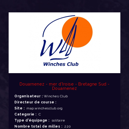
Douarnenez - mer d'Iroise - Bretagne Sud -
Douarnenez
Organisateur :
Winches Club
Directeur de course :
Site :
map.winchesclub.org
Categorie :
C
Type d'équipage :
solitaire
Nombre total de milles :
220