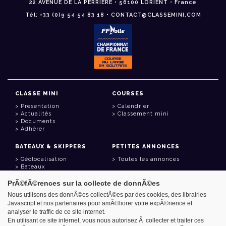
22 AVENUE DE LA PERRIÈRE • 56100 LORIENT • France
Tél: +33 (0)9 54 54 83 18 • CONTACT@CLASSEMINI.COM
CLASSE MINI
COURSES
Présentation
Calendrier
Actualités
Classement mini
Documents
Adhérer
BATEAUX & SKIPPERS
PETITES ANNONCES
Géolocalisation
Toutes les annonces
Bateaux
Skippers
PrÃ©fÃ©rences sur la collecte de donnÃ©es
LIENS UTILES
Nous utilisons des donnÃ©es collectÃ©es par des cookies, des librairies
Javascript et nos partenaires pour amÃ©liorer votre expÃ©rience et
Espace adhérent
analyser le traffic de ce site internet.
Contact
Carnet d'adresses
En utilisant ce site internet, vous nous autorisez Ã collecter et traiter ces