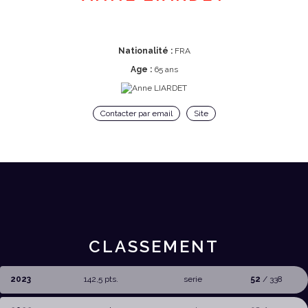
Nationalité :
FRA
Age :
65 ans
Contacter par email
Site
CLASSEMENT
2023
142,5 pts.
serie
52
/ 338