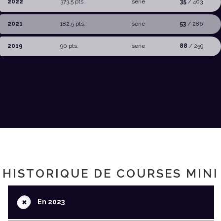
2022
373,5 pts.
serie
35
/ 403
2021
182,5 pts.
serie
53
/ 286
2019
90 pts.
serie
88
/ 259
HISTORIQUE DE COURSES MINI
+
En 2023