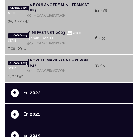
LA BOULANGERE MINI-TRANSAT
24/09/2023
2023
55
/ 59
SERIE
903 - CANCER@WORK
30j. 07:27:47
MINI FASTNET 2023
avec
11/06/2023
Djemila TASSIN
6
/ 55
SERIE
903 - CANCER@WORK
7j08h09'31
TROPHEE MARIE-AGNES PERON
01/06/2023
2023
33
/ 59
SERIE
903 - CANCER@WORK
1 j 7:17:52
+
En 2022
+
En 2021
+
En 2019