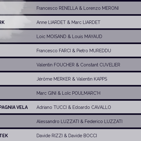
Francesco RENELLA
&
Lorenzo MERONI
RK
Anne LIARDET
&
Marc LIARDET
Loic MOISAND &
Louis MAYAUD
Francesco FARCI
&
Pietro MUREDDU
Valentin FOUCHER
&
Constant CUVELIER
Jérôme MERKER
&
Valentin KAPPS
Marc GINI
&
LoIc POULMARC'H
MPAGNIA VELA
Adriano TUCCI
&
Edoardo CAVALLO
Alessandro LUZZATI
&
Federico LUZZATI
STEK
Davide RIZZI
&
Davide BOCCI