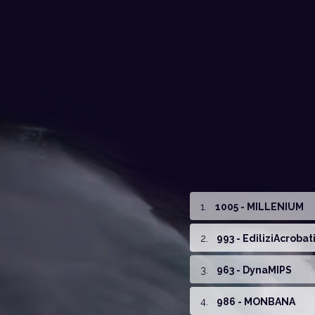
1
.
1005 - MILLENIUM
2
.
993 - EdiliziAcrobat
3
.
963 - DynaMIPS
4
.
986 - MONBANA