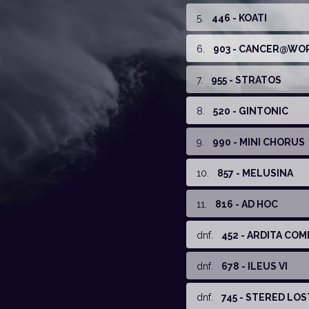
5
.
446 - KOATI
6
.
903 - CANCER@WO
7
.
955 - STRATOS
8
.
520 - GINTONIC
9
.
990 - MINI CHORUS
10
.
857 - MELUSINA
11
.
816 - AD HOC
dnf
.
452 - ARDITA CO
dnf
.
678 - ILEUS VI
dnf
.
745 - STERED LO