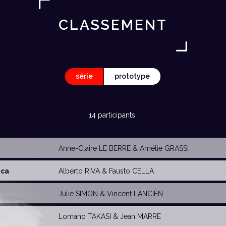
CLASSEMENT
série
prototype
14 participants
Anne-Claire LE BERRE
&
Amélie GRASSI
ica
Alberto RIVA
&
Fausto CELLA
Julie SIMON
&
Vincent LANCIEN
Lomano TAKASI
&
Jean MARRE