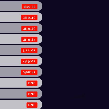
3j19:35
3j19:40
3j19:50
3j19:54
3j22:02
4j19:02
6j06:41
DNF
DNF
DNF