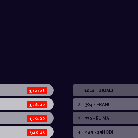
1
.
1011 - GIGALI
3j14:26
2
.
304 - FRAN!!
3j18:00
3
.
339 - ELIMA
3j19:00
4
.
949 - 25NODI
3j20:15