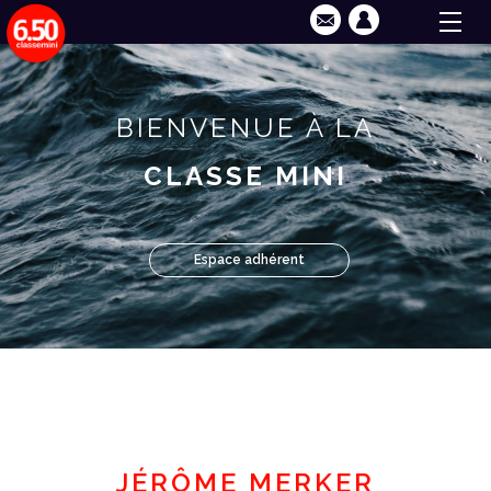
BIENVENUE À LA
CLASSE MINI
Espace adhérent
JÉRÔME MERKER