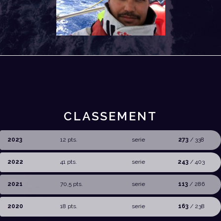
CLASSEMENT
2023
12 pts.
serie
273
/ 338
2022
41 pts.
serie
243
/ 403
2021
70,5 pts.
serie
113
/ 286
2020
18 pts.
serie
163
/ 238