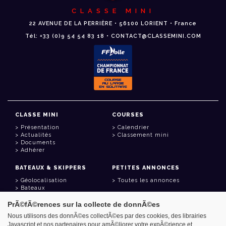
CLASSE MINI
22 AVENUE DE LA PERRIÈRE • 56100 LORIENT • France
Tél: +33 (0)9 54 54 83 18 • CONTACT@CLASSEMINI.COM
CLASSE MINI
COURSES
Présentation
Calendrier
Actualités
Classement mini
Documents
Adhérer
BATEAUX & SKIPPERS
PETITES ANNONCES
Géolocalisation
Toutes les annonces
Bateaux
Skippers
PrÃ©fÃ©rences sur la collecte de donnÃ©es
LIENS UTILES
Nous utilisons des donnÃ©es collectÃ©es par des cookies, des librairies
Javascript et nos partenaires pour amÃ©liorer votre expÃ©rience et
Espace adhérent