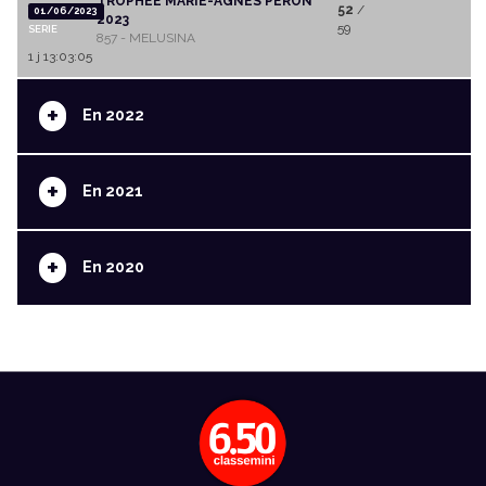
TROPHEE MARIE-AGNES PERON
52
/
01/06/2023
2023
59
SERIE
857 - MELUSINA
1 j 13:03:05
+
En 2022
+
En 2021
+
En 2020