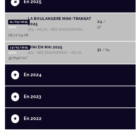
+
En 2025
LA BOULANGERE MINI-TRANSAT
24
/
21/09/2025
2025
57
SERIE
975 - AELIG - BEE ENGENERING
16j.12:04:08
MINI EN MAI 2025
19/05/2025
31
/ 64
975 - BEE ENGINERING - AELIG
SERIE
3j17h50'20"
+
En 2024
+
En 2023
+
En 2022