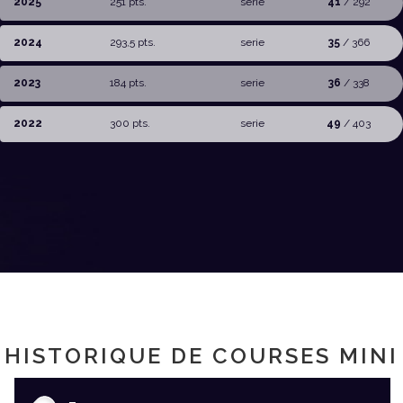
2025
251 pts.
serie
41
/ 292
2024
293,5 pts.
serie
35
/ 366
2023
184 pts.
serie
36
/ 338
2022
300 pts.
serie
49
/ 403
HISTORIQUE DE COURSES MINI