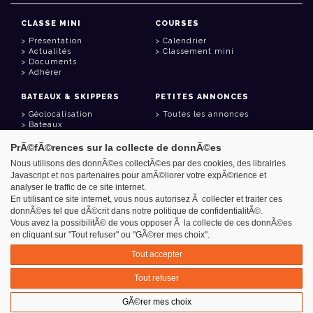
CLASSE MINI
COURSES
Présentation
Calendrier
Actualités
Classement mini
Documents
Adhérer
BATEAUX & SKIPPERS
PETITES ANNONCES
Géolocalisation
Toutes les annonces
Bateaux
Skippers
PrÃ©fÃ©rences sur la collecte de donnÃ©es
LIENS UTILES
Nous utilisons des donnÃ©es collectÃ©es par des cookies, des librairies
Javascript et nos partenaires pour amÃ©liorer votre expÃ©rience et
Espace adhérent
analyser le traffic de ce site internet.
Contact
Carnet d'adresses
En utilisant ce site internet, vous nous autorisez Ã collecter et traiter ces
Goodies
donnÃ©es tel que dÃ©crit dans notre politique de confidentialitÃ©.
Vous avez la possibilitÃ© de vous opposer Ã la collecte de ces donnÃ©es
en cliquant sur "Tout refuser" ou "GÃ©rer mes choix".
Tout accepter
Azimut - Créateur de solutions numériques
Tout refuser
Mentions légales
GÃ©rer mes choix