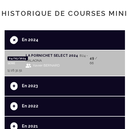
HISTORIQUE DE COURSES MINI
+
En 2024
LA PORNICHET SELECT 2024
824 -
49
/
04/05/2024
KALAONA
66
SERIE
Xavier BERNARD
1j 16:31:51
+
En 2023
+
En 2022
+
En 2021