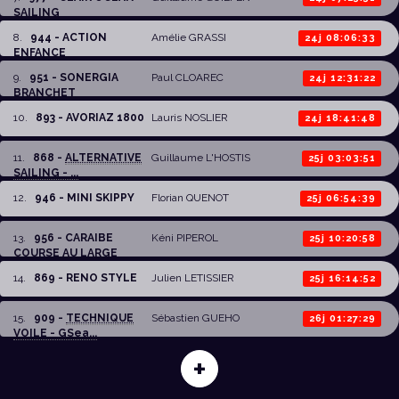
SAILING
8
.
944 - ACTION
Amélie GRASSI
24j 08:06:33
ENFANCE
9
.
951 - SONERGIA
Paul CLOAREC
24j 12:31:22
BRANCHET
10
.
893 - AVORIAZ 1800
Lauris NOSLIER
24j 18:41:48
11
.
868 -
ALTERNATIVE
Guillaume L'HOSTIS
25j 03:03:51
SAILING - ...
12
.
946 - MINI SKIPPY
Florian QUENOT
25j 06:54:39
13
.
956 - CARAIBE
Kéni PIPEROL
25j 10:20:58
COURSE AU LARGE
14
.
869 - RENO STYLE
Julien LETISSIER
25j 16:14:52
15
.
909 -
TECHNIQUE
Sébastien GUEHO
26j 01:27:29
VOILE - GSea...
+