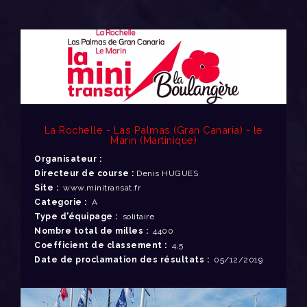
La Rochelle - Las Palmas (Gran Canaria) - le
Marin (Martinique)
Organisateur :
Directeur de course :
Denis HUGUES
Site :
www.minitransat.fr
Categorie :
A
Type d'équipage :
solitaire
Nombre total de milles :
4400
Coefficient de classement :
4,5
Date de proclamation des résultats :
05/12/2019