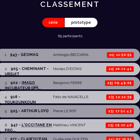
CLASSEMENT
série
prototype
65 participants
1
.
943 - GEOMAG
Ambrogio BECCARIA
21j 21:50:55
2
.
905 - CHEMINANT -
Nicolas D'ESTAIS
22j 20:11:41
URSUIT
3
.
902 -
IMAGO
Benjamin FERRE
23j 09:49:05
INCUBATEUR D...
4
.
916 -
Félix de NAVACELLE
23j 12:22:39
YOUKOUNKOUN
5
.
925 - ARTHUR LOYD
Pierre LE ROY
23j 17:51:43
6
.
947 -
L'OCCITANE EN
Matthieu VINCENT
23j 19:21:40
PRO...
7
.
977 - CLAIR'OCEAN
Guillaume QUILFEN
24j 07:25:51