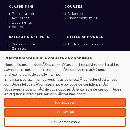
CLASSE MINI
COURSES
Présentation
Calendrier
Actualités
Classement mini
Documents
Adhérer
BATEAUX & SKIPPERS
PETITES ANNONCES
Géolocalisation
Toutes les annonces
Bateaux
Skippers
PrÃ©fÃ©rences sur la collecte de donnÃ©es
LIENS UTILES
Nous utilisons des donnÃ©es collectÃ©es par des cookies, des librairies
Javascript et nos partenaires pour amÃ©liorer votre expÃ©rience et
Espace adhérent
analyser le traffic de ce site internet.
Contact
Carnet d'adresses
En utilisant ce site internet, vous nous autorisez Ã collecter et traiter ces
Goodies
donnÃ©es tel que dÃ©crit dans notre politique de confidentialitÃ©.
Vous avez la possibilitÃ© de vous opposer Ã la collecte de ces donnÃ©es
en cliquant sur "Tout refuser" ou "GÃ©rer mes choix".
Tout accepter
Azimut - Créateur de solutions numériques
Tout refuser
Mentions légales
GÃ©rer mes choix