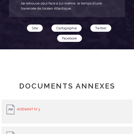
se retrouve seul face à lui-même, le temps d’une
traversée de l’océan Atlantique.
Site
Cartographie
Twitter
Facebook
DOCUMENTS ANNEXES
AVENANT N°3