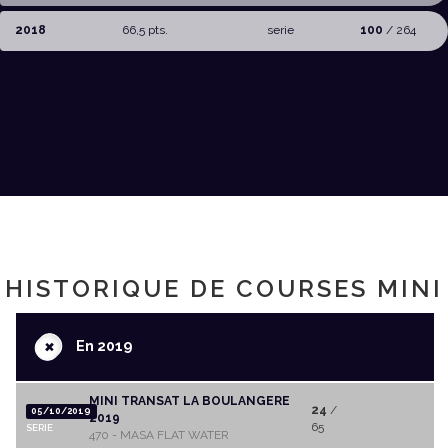
2018
66,5 pts.
serie
100
/ 264
HISTORIQUE DE COURSES MINI
+
En 2019
MINI TRANSAT LA BOULANGERE
24
/
05/10/2019
2019
65
SERIE
470 - MASA FLAT WATER