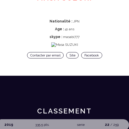
Nationalité :
JPN
Age :
41 ans
skype :
masabi777
Contacter par email
Site
Facebook
CLASSEMENT
2019
335,5 pts.
serie
22
/ 259