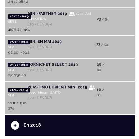
27j 12:08:32
MINI-FASTNET 2019
avec Aki
16/06/2019
ICHIMURA
23
/ 54
SERIE
470 - LENDUR
4j07h27m19s
MINI EN MAI 2019
07/05/2019
33
/ 64
470 - LENDUR
SERIE
02j20h50'42
PORNICHET SELECT 2019
28
/
27/04/2019
470 - LENDUR
60
SERIE
2j00:31:20
PLASTIMO LORIENT MINI 2019
10
/
12/04/2019
avec Hiromi SAITO
48
SERIE
470 - LENDUR
1d 18h 31m
27s
+
En 2018