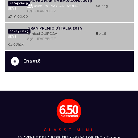
TROFEU MARINA BADALONA 2019
10/05/2019
avec Pol PASCUAL MUNOZ
12
/ 15
SERIE
858 - IPARBELTZ
47:39:00.00
GRAN PREMIO D'ITALIA 2019
06/04/2019
Simbad QUIROGA
6
/ 16
SERIE
858 - IPARBELTZ
04j08h15'
+
En 2018
CLASSE MINI
22 AVENUE DE LA PERRIÈRE • 56100 LORIENT • France