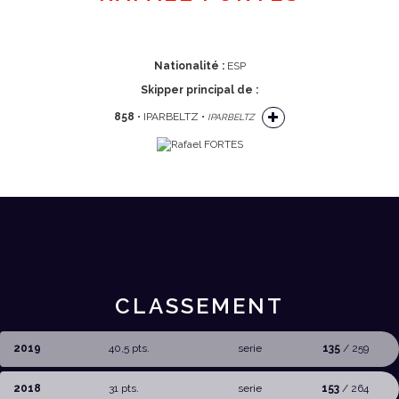
Nationalité :
ESP
Skipper principal de :
858
• IPARBELTZ •
IPARBELTZ
CLASSEMENT
2019
40,5 pts.
serie
135
/ 259
2018
31 pts.
serie
153
/ 264