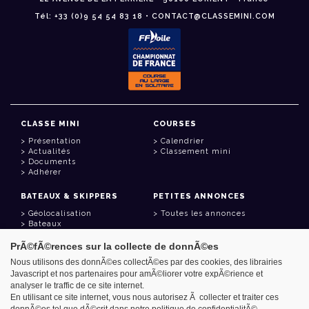
Tél: +33 (0)9 54 54 83 18 • CONTACT@CLASSEMINI.COM
CLASSE MINI
COURSES
Présentation
Calendrier
Actualités
Classement mini
Documents
Adhérer
BATEAUX & SKIPPERS
PETITES ANNONCES
Géolocalisation
Toutes les annonces
Bateaux
Skippers
PrÃ©fÃ©rences sur la collecte de donnÃ©es
LIENS UTILES
Nous utilisons des donnÃ©es collectÃ©es par des cookies, des librairies
Javascript et nos partenaires pour amÃ©liorer votre expÃ©rience et
Espace adhérent
analyser le traffic de ce site internet.
Contact
Carnet d'adresses
En utilisant ce site internet, vous nous autorisez Ã collecter et traiter ces
Goodies