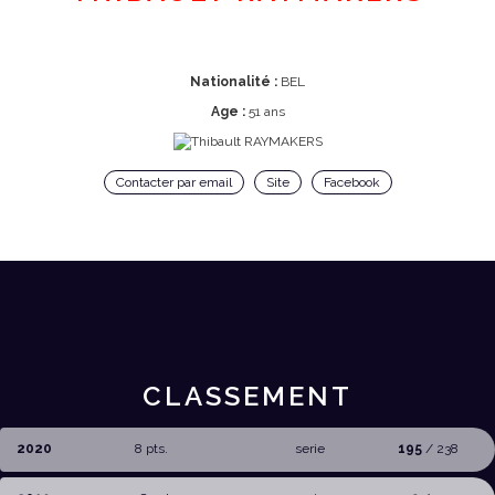
Nationalité :
BEL
Age :
51 ans
Contacter par email
Site
Facebook
CLASSEMENT
2020
8 pts.
serie
195
/ 238