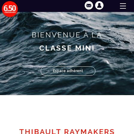
BIENVENUE À LA
CLASSE MINI
Espace adhérent
THIBAULT RAYMAKERS