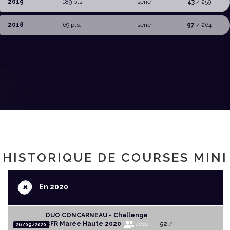
2019
189 pts.
serie
43
/ 259
2018
69 pts.
serie
97
/ 264
HISTORIQUE DE COURSES MINI
+
En 2020
DUO CONCARNEAU - Challenge
BFR Marée Haute 2020
avec
52
/
26/09/2020