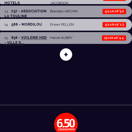
HOTELS
JACOBSON
13
.
757 - ASSOCIATION
Brendan ARCHIN
2j11h18'50
LA TOULINE
14
.
586 - MORDILOU
Erwan PELLEN
2j11h19'13
15
.
836 -
VOILERIE HSD
Hervé AUBRY
2j11h20'44
- VILLE D...
+