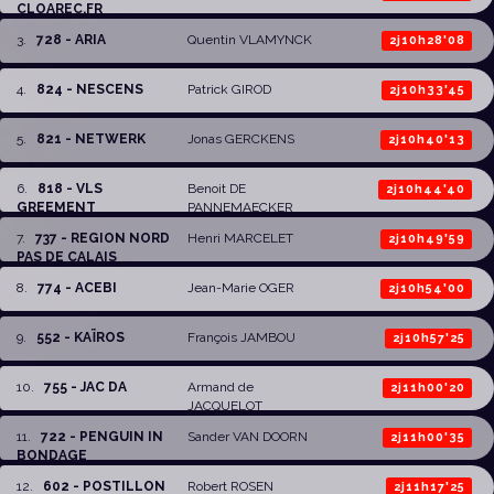
CLOAREC.FR
3
.
728 - ARIA
Quentin VLAMYNCK
2j10h28'08
4
.
824 - NESCENS
Patrick GIROD
2j10h33'45
5
.
821 - NETWERK
Jonas GERCKENS
2j10h40'13
6
.
818 - VLS
Benoit DE
2j10h44'40
GREEMENT
PANNEMAECKER
7
.
737 - REGION NORD
Henri MARCELET
2j10h49'59
PAS DE CALAIS
8
.
774 - ACEBI
Jean-Marie OGER
2j10h54'00
9
.
552 - KAÏROS
François JAMBOU
2j10h57'25
10
.
755 - JAC DA
Armand de
2j11h00'20
JACQUELOT
11
.
722 - PENGUIN IN
Sander VAN DOORN
2j11h00'35
BONDAGE
12
.
602 - POSTILLON
Robert ROSEN
2j11h17'25