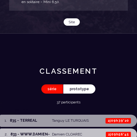
en solitaire – Mini 6,50.
Site
CLASSEMENT
série
prototype
37 participants
1
.
835 - TERREAL
Tanguy LE TURQUAIS
2j09h39'20
2
.
833 - WWW.DAMIEN-
Damien CLOAREC
2j09h56'45