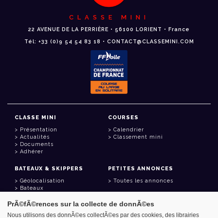
CLASSE MINI
22 AVENUE DE LA PERRIÈRE • 56100 LORIENT • France
Tél: +33 (0)9 54 54 83 18 • CONTACT@CLASSEMINI.COM
CLASSE MINI
COURSES
Présentation
Calendrier
Actualités
Classement mini
Documents
Adhérer
BATEAUX & SKIPPERS
PETITES ANNONCES
Géolocalisation
Toutes les annonces
Bateaux
Skippers
PrÃ©fÃ©rences sur la collecte de donnÃ©es
LIENS UTILES
Nous utilisons des donnÃ©es collectÃ©es par des cookies, des librairies