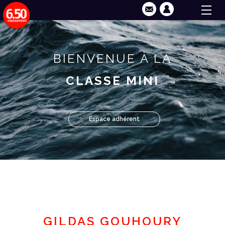
BIENVENUE À LA
CLASSE MINI
Espace adhérent
GILDAS GOUHOURY