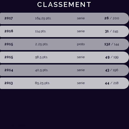
CLASSEMENT
2017
164,25 pts.
serie
26
/ 200
2016
114 pts.
serie
31
/ 245
2015
2,25 pts.
proto
132
/ 144
2015
58,5 pts.
serie
49
/ 199
2014
40,5 pts.
serie
43
/ 196
2013
85,25 pts.
serie
44
/ 218