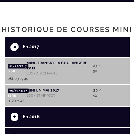
HISTORIQUE DE COURSES MINI
+
En 2017
MINI-TRANSAT LA BOULANGERE
27
/
01/10/2017
2017
56
SERIE
886 - AIR CHARGE
28j. 23:29:40
MINI EN MAI 2017
20
/
09/05/2017
886 - STINKFOOT
52
SERIE
3j 09:59:17
+
En 2016