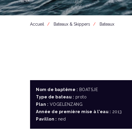
Accueil
Bateaux & Skippers
Bateaux
Nom de baptême :
BOATSJE
Type de bateau :
proto
Plan :
VOGELENZANG
Année de première mise à l'eau :
2013
Pavillon :
ned