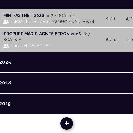
MINI FASTNET 2026
817 - BOATSJE
9
/ 11
4j 2
Lucas ELDERHORST
Marleen ZONDERVAN
TROPHEE MARIE-AGNES PERON 2026
817 -
BOATSJE
6
/ 12
11:
Lucas ELDERHORST
2025
2018
2015
+