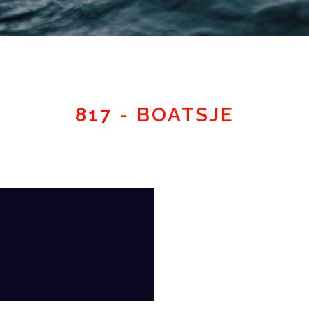
Espace adhérent
817 - BOATSJE