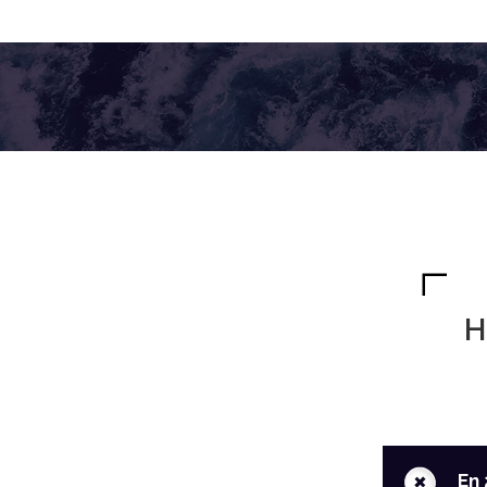
H
+
En 