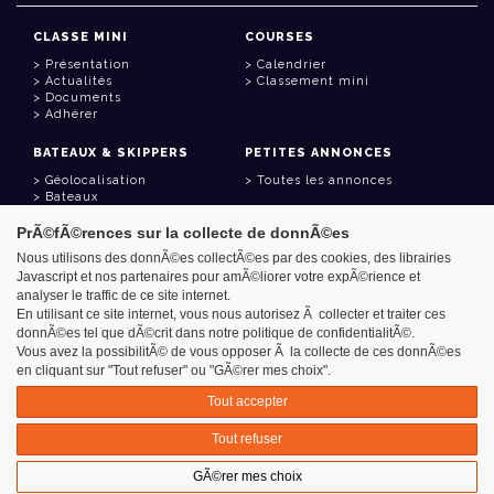
CLASSE MINI
COURSES
Présentation
Calendrier
Actualités
Classement mini
Documents
Adhérer
BATEAUX & SKIPPERS
PETITES ANNONCES
Géolocalisation
Toutes les annonces
Bateaux
Skippers
PrÃ©fÃ©rences sur la collecte de donnÃ©es
LIENS UTILES
Nous utilisons des donnÃ©es collectÃ©es par des cookies, des librairies
Javascript et nos partenaires pour amÃ©liorer votre expÃ©rience et
Espace adhérent
analyser le traffic de ce site internet.
Contact
Carnet d'adresses
En utilisant ce site internet, vous nous autorisez Ã collecter et traiter ces
Goodies
donnÃ©es tel que dÃ©crit dans notre politique de confidentialitÃ©.
Vous avez la possibilitÃ© de vous opposer Ã la collecte de ces donnÃ©es
en cliquant sur "Tout refuser" ou "GÃ©rer mes choix".
Tout accepter
Azimut - Créateur de solutions numériques
Tout refuser
Mentions légales
GÃ©rer mes choix