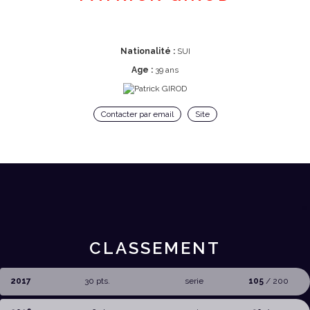
Nationalité :
SUI
Age :
39 ans
Contacter par email
Site
CLASSEMENT
2017
30 pts.
serie
105
/ 200