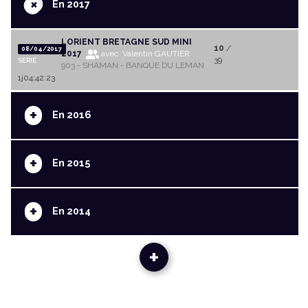
+
En 2017
LORIENT BRETAGNE SUD MINI
10
/
08/04/2017
2017
avec Valentin GAUTIER
39
SERIE
903 - SHAMAN - BANQUE DU LEMAN
1j04:42:23
+
En 2016
+
En 2015
+
En 2014
+