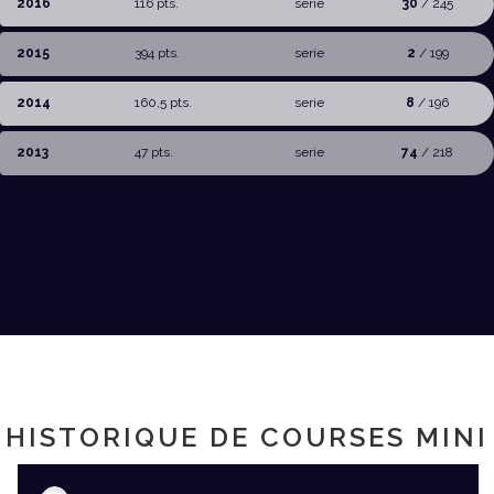
2016
116 pts.
serie
30
/ 245
2015
394 pts.
serie
2
/ 199
2014
160,5 pts.
serie
8
/ 196
2013
47 pts.
serie
74
/ 218
HISTORIQUE DE COURSES MINI