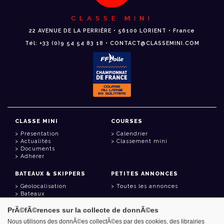
CLASSE MINI
22 AVENUE DE LA PERRIÈRE • 56100 LORIENT • France
Tél: +33 (0)9 54 54 83 18 • CONTACT@CLASSEMINI.COM
CLASSE MINI
COURSES
Présentation
Calendrier
Actualités
Classement mini
Documents
Adhérer
BATEAUX & SKIPPERS
PETITES ANNONCES
Géolocalisation
Toutes les annonces
Bateaux
Skippers
PrÃ©fÃ©rences sur la collecte de donnÃ©es
LIENS UTILES
Nous utilisons des donnÃ©es collectÃ©es par des cookies, des librairies