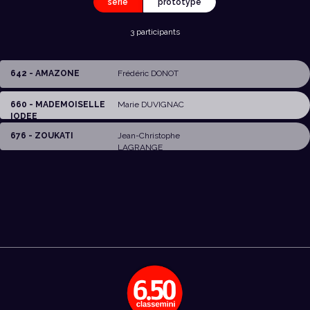
série
prototype
3 participants
642 - AMAZONE
Frédéric DONOT
660 - MADEMOISELLE
Marie DUVIGNAC
IODEE
676 - ZOUKATI
Jean-Christophe
LAGRANGE