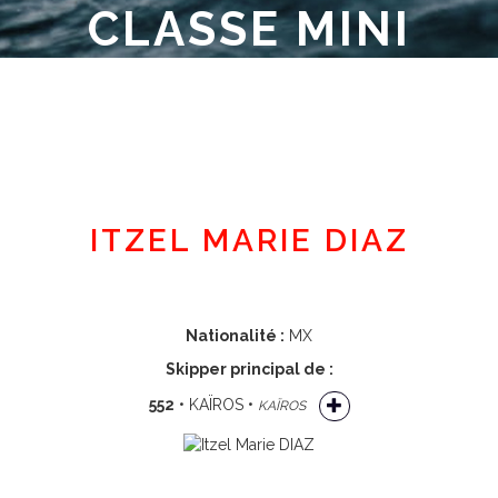
CLASSE MINI
Espace adhérent
ITZEL MARIE DIAZ
Nationalité :
MX
Skipper principal de :
552
• KAÏROS •
KAÏROS