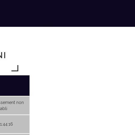
NI
ssement non
abli
1:44:16