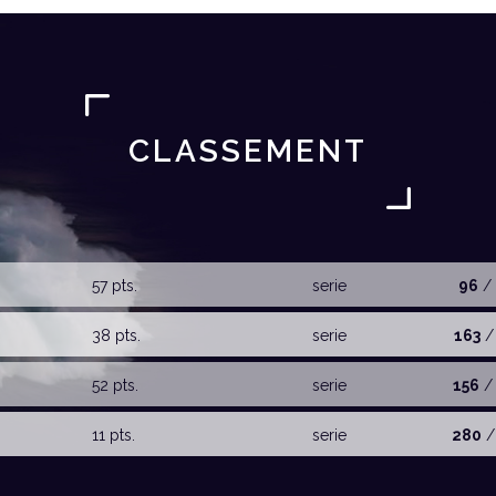
CLASSEMENT
57 pts.
serie
96
/ 
38 pts.
serie
163
/
52 pts.
serie
156
/
11 pts.
serie
280
/