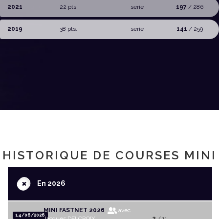
2021
22 pts.
serie
197
/ 286
2019
38 pts.
serie
141
/ 259
HISTORIQUE DE COURSES MINI
+
En 2026
MINI FASTNET 2026
avec
14/06/2026
Jacques DELCROIX
2
/ 11