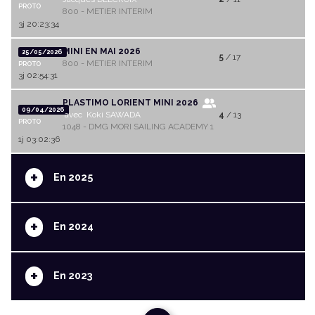
PROTO
800 - METIER INTERIM
3j 20:23:34
MINI EN MAI 2026
25/05/2026
5
/ 17
800 - METIER INTERIM
PROTO
3j 02:54:31
PLASTIMO LORIENT MINI 2026
09/04/2026
avec Koki SAWADA
4
/ 13
PROTO
1048 - DMG MORI SAILING ACADEMY 1
1j 03:02:36
+
En 2025
+
En 2024
+
En 2023