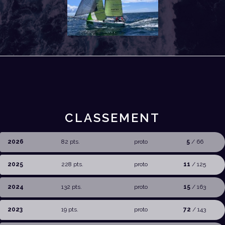
CLASSEMENT
2026
82 pts.
proto
5
/ 66
2025
228 pts.
proto
11
/ 125
2024
132 pts.
proto
15
/ 163
2023
19 pts.
proto
72
/ 143