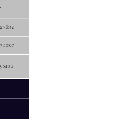
F
02:38:42
03:40:07
05:04:26