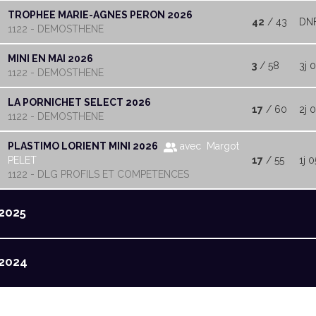
TROPHEE MARIE-AGNES PERON 2026
42
/ 43
DN
1122 - DEMOSTHENE
MINI EN MAI 2026
3
/ 58
3j 
1122 - DEMOSTHENE
LA PORNICHET SELECT 2026
17
/ 60
2j 
1122 - DEMOSTHENE
PLASTIMO LORIENT MINI 2026
avec Margot
PELET
17
/ 55
1j 
1122 - DLG PROFILS ET COMPETENCES
2025
2024