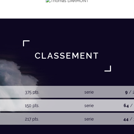
CLASSEMENT
375 pts.
serie
9
/ 
150 pts.
serie
64
/ 
217 pts.
serie
44
/ 