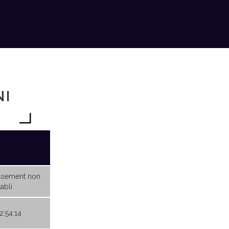
NI
ssement non
abli
2:54:14