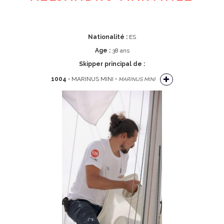
Nationalité :
ES
Age :
38 ans
Skipper principal de :
1004
• MARINUS MINI •
MARINUS MINI