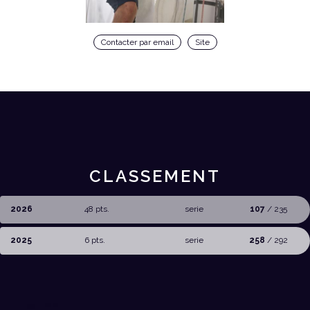
Contacter par email
Site
CLASSEMENT
2026
48 pts.
serie
107
/ 235
2025
6 pts.
serie
258
/ 292