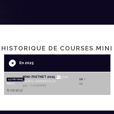
HISTORIQUE DE COURSES MINI
+
En 2025
MINI-FASTNET 2025
avec
10
/
15/06/2025
Geoffroy DARDONVILLE
24
PROTO
930 - CASSIOPEE
6j 05h39'33"