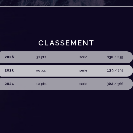
CLASSEMENT
2026
38 pts.
serie
130
/ 235
2025
55 pts.
serie
129
/ 292
2024
10 pts.
serie
302
/ 366