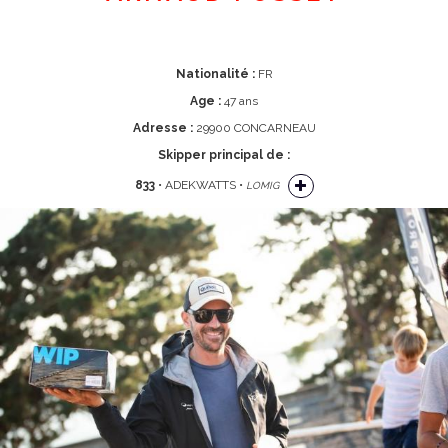
Nationalité :
FR
Age :
47 ans
Adresse :
29900 CONCARNEAU
Skipper principal de :
833
• ADEKWATTS •
LOMIG