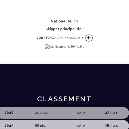
Nationalité :
FR
Skipper principal de :
920
• POGOLAP 1 •
POGOLAP 1
CLASSEMENT
2026
200 pts.
serie
27
/ 235
2025
88 pts.
serie
96
/ 292