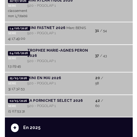
MINI ATLANTIQUE 2026
22/07/2026
920 - POGOLAP 1
SERIE
classement
non ï¿½tabli
MINI FASTNET 2026
Marc BENIS
14/06/2026
31
/ 54
920 - POGOLAP 1
SERIE
4j 17:49:00
TROPHEE MARIE-AGNES PERON
04/06/2026
2026
37
/ 43
SERIE
920 - POGOLAP 1
13:29:45
MINI EN MAI 2026
20
/
25/05/2026
920 - POGOLAP 1
58
SERIE
3j 17:32:53
LA PORNICHET SELECT 2026
42
/
02/05/2026
920 - POGOLAP 1
60
SERIE
2j 07:53:31
+
En 2025