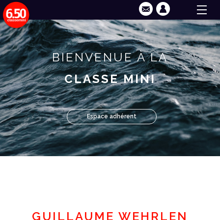
BIENVENUE À LA
CLASSE MINI
Espace adhérent
GUILLAUME WEHRLEN