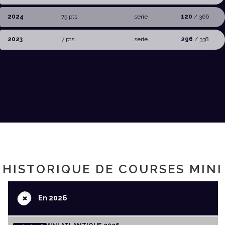
2024
75 pts.
serie
120
/ 366
2023
7 pts.
serie
296
/ 338
HISTORIQUE DE COURSES MINI
+
En 2026