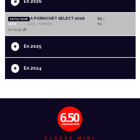
+
En 2026
LA PORNICHET SELECT 2026
25
/
02/05/2026
1031 - MINION
60
SERIE
2j 04:32:48
+
En 2025
+
En 2024
CLASSE MINI