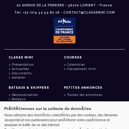
22 AVENUE DE LA PERRIÈRE • 56100 LORIENT • France
Tél: +33 (0)9 54 54 83 18 • CONTACT@CLASSEMINI.COM
CLASSE MINI
COURSES
Présentation
Calendrier
Actualités
Classement mini
Documents
Adhérer
BATEAUX & SKIPPERS
PETITES ANNONCES
Géolocalisation
Toutes les annonces
Bateaux
Skippers
PrÃ©fÃ©rences sur la collecte de donnÃ©es
LIENS UTILES
Nous utilisons des donnÃ©es collectÃ©es par des cookies, des librairies
Javascript et nos partenaires pour amÃ©liorer votre expÃ©rience et
Espace adhérent
analyser le traffic de ce site internet.
Contact