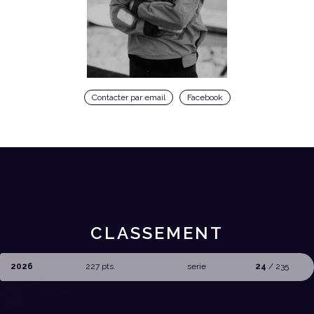
Contacter par email
Facebook
CLASSEMENT
2026
227 pts.
serie
24
/ 235