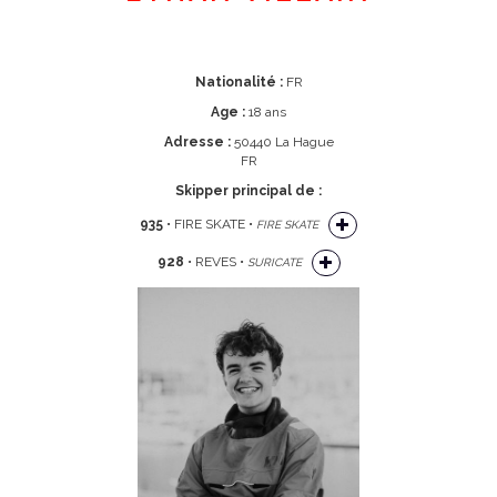
Nationalité :
FR
Age :
18 ans
Adresse :
50440 La Hague
FR
Skipper principal de :
935
• FIRE SKATE •
FIRE SKATE
928
• REVES •
SURICATE