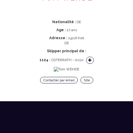
Nationalité :
DE
Age :
27 ans
Adresse :
24116 Kiel
DE
Skipper principal de :
1124
• OSTERRATH •
IKIGAI
Contacter par email
Site