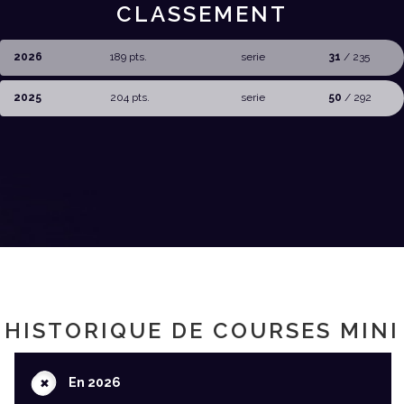
CLASSEMENT
2026
189 pts.
serie
31
/ 235
2025
204 pts.
serie
50
/ 292
HISTORIQUE DE COURSES MINI
+
En 2026