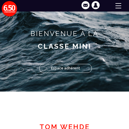
BIENVENUE À LA
CLASSE MINI
Espace adhérent
TOM WEHDE