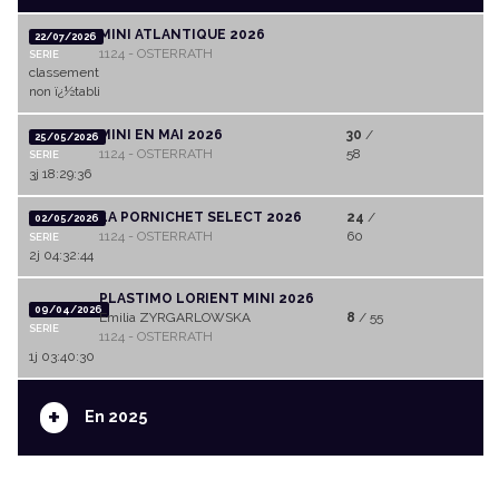
MINI ATLANTIQUE 2026
22/07/2026
1124 - OSTERRATH
SERIE
classement
non ï¿½tabli
MINI EN MAI 2026
30
/
25/05/2026
1124 - OSTERRATH
58
SERIE
3j 18:29:36
LA PORNICHET SELECT 2026
24
/
02/05/2026
1124 - OSTERRATH
60
SERIE
2j 04:32:44
PLASTIMO LORIENT MINI 2026
09/04/2026
Emilia ZYRGARLOWSKA
8
/ 55
SERIE
1124 - OSTERRATH
1j 03:40:30
+
En 2025