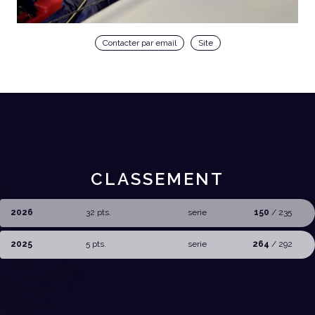
Contacter par email
Site
CLASSEMENT
2026
32 pts.
serie
150
/ 235
2025
5 pts.
serie
264
/ 292