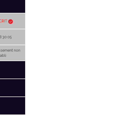
CRIT
18:30:05
ssement non
abli