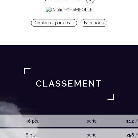
Contacter par email
Facebook
CLASSEMENT
46 pts.
serie
112
/
6 pts.
serie
258
/