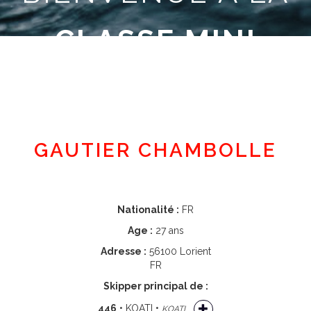
CLASSE MINI
Espace adhérent
GAUTIER CHAMBOLLE
Nationalité :
FR
Age :
27 ans
Adresse :
56100 Lorient
FR
Skipper principal de :
446
• KOATI •
KOATI