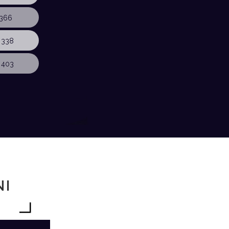
366
 338
 403
NI