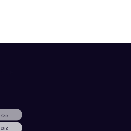
 235
 292