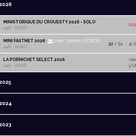
2026
MINISTORIQUE DU CROUESTY 2026 - SOLO
INS
446 - KOATI
MINI FASTNET 2026
avec Valentin DESBOIS
32
/ 54
4j 
446 - KOATI
LA PORNICHET SELECT 2026
cla
446 - KOATI
ï¿½t
2025
2024
2023