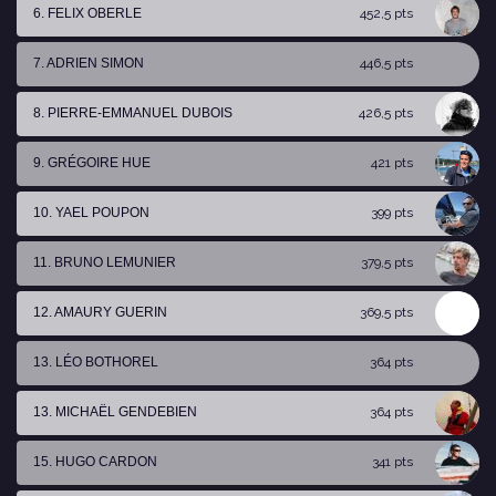
6. FELIX OBERLE
452,5 pts
7. ADRIEN SIMON
446,5 pts
8. PIERRE-EMMANUEL DUBOIS
426,5 pts
9. GRÉGOIRE HUE
421 pts
10. YAEL POUPON
399 pts
11. BRUNO LEMUNIER
379,5 pts
12. AMAURY GUERIN
369,5 pts
13. LÉO BOTHOREL
364 pts
13. MICHAËL GENDEBIEN
364 pts
15. HUGO CARDON
341 pts