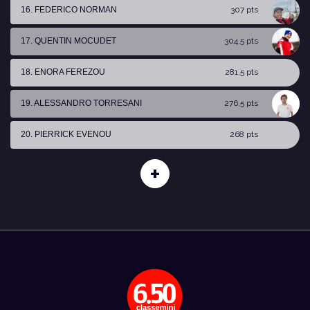
16. FEDERICO NORMAN
307 pts
17. QUENTIN MOCUDET
304,5 pts
18. ENORA FEREZOU
281,5 pts
19. ALESSANDRO TORRESANI
276,5 pts
20. PIERRICK EVENOU
268 pts
+