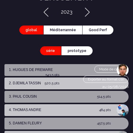
2023
global
Méditerrannée
Good Perf
série
prototype
Mode de calcul
1. HUGUES DE PREMARE
543,5 pts
Exporter au format csv
2. DJEMILA TASSIN
520,5 pts
au 05/08/2026
3. PAUL COUSIN
514,5 pts
4. THOMAS ANDRE
484 pts
5. DAMIEN FLEURY
457,5 pts