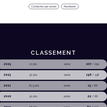
Contacter par email
Facebook
CLASSEMENT
2025
21 pts.
serie
207
/ 292
2023
32 pts.
serie
198
/ 338
2021
81,5 pts.
proto
15
/ 86
2020
30 pts.
proto
22
/ 66