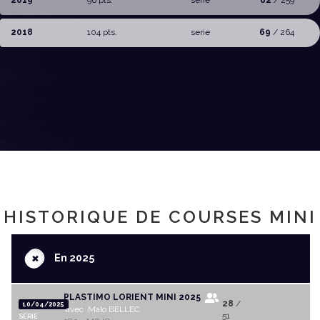
2019
96 pts.
serie
82
/ 259
2018
104 pts.
serie
69
/ 264
HISTORIQUE DE COURSES MINI
+
En 2025
PLASTIMO LORIENT MINI 2025
28
/
10/04/2025
avec Malo BELLEC
51
SERIE