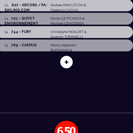
12
.
627 - ARCORA / PA-
Andrea PAWLOTZKI
&
SAILING.COM
Federico CUCIUC
13
.
721 - GUYOT
Olivier LE FICHOUS
&
ENVIRONNEMENT
Michaël GENDEBIEN
14
.
744 - FURY
Christophe NOGUET
&
Quentin TOFANELLI
15
.
769 - CAERUS
Marco Alejandro
BUONANNI
&
Giammarco SARDI
+