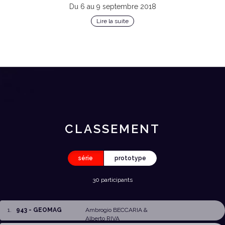
Du 6 au 9 septembre 2018
Lire la suite
CLASSEMENT
série
prototype
30 participants
1
.
943 - GEOMAG
Ambrogio BECCARIA
&
Alberto RIVA