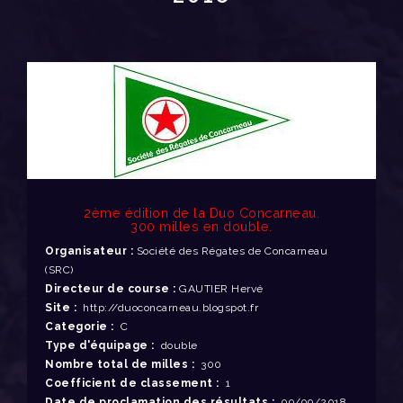
2ème édition de la Duo Concarneau.
300 milles en double.
Organisateur :
Société des Régates de Concarneau
(SRC)
Directeur de course :
GAUTIER Hervé
Site :
http://duoconcarneau.blogspot.fr
Categorie :
C
Type d'équipage :
double
Nombre total de milles :
300
Coefficient de classement :
1
Date de proclamation des résultats :
09/09/2018