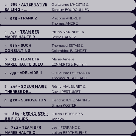
2
.
868 -
ALTERNATIVE
Guillaume L'HOSTIS
&
SAILING - ...
Tanguy BOUROULLEC
3
.
929 - FRANKIZ
Philippe ANDRE
&
Thomas ANDRE
4
.
757 -
TEAM BFR
Bruno SIMONNET
&
MAREE HAUTE R...
Serge CALVEZ
5
.
819 - SUCH
Thomas d'ESTAIS
&
CONSULTING
Colombine BLONDET
6
.
833 - TEAM BFR
Marie-Amélie
MAREE HAUTE BLEU
LENAERTS
&
Romain
VAN ENIS
7
.
739 - ADELAIDE II
Guillaume DELEMAR
&
Thomas RETAILLAUD
8
.
495 -
SOEUR MARIE
Rémy MALBURET
&
THERESE DE...
David PERTUISET
9
.
920 - SUNOVATION
Hendrik WITZMANN
&
Simon KOSTER
10
.
869 -
KERNO.BZH -
Julien LETISSIER
&
JULE COURS...
Yannick
D'ARMANCOURT
11
.
742 -
TEAM BFR
Jean FERRAND
&
MAREE HAUTE O...
Julien BERTHELEME