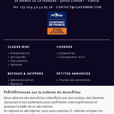
22 AVENUE DE LA PERRIÈRE • 56100 LORIENT • France
Tél: +33 (0)9 54 54 83 18 • CONTACT@CLASSEMINI.COM
CLASSE MINI
COURSES
Présentation
Calendrier
Actualités
Classement mini
Documents
Adhérer
BATEAUX & SKIPPERS
PETITES ANNONCES
Géolocalisation
Toutes les annonces
Bateaux
Skippers
PrÃ©fÃ©rences sur la collecte de donnÃ©es
LIENS UTILES
Nous utilisons des donnÃ©es collectÃ©es par des cookies, des librairies
Javascript et nos partenaires pour amÃ©liorer votre expÃ©rience et
Espace adhérent
analyser le traffic de ce site internet.
Contact
Carnet d'adresses
En utilisant ce site internet, vous nous autorisez Ã collecter et traiter ces