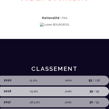
Nationalité :
FRA
CLASSEMENT
2020
51 pts.
serie
93
/ 238
2018
25 pts.
proto
39
/ 99
2017
46,5 pts.
proto
30
/ 95