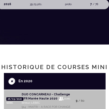
2016
39,25 pts.
proto
7
/ 78
HISTORIQUE DE COURSES MINI
+
En 2020
DUO CONCARNEAU - Challenge
BFR Marée Haute 2020
avec
26/09/2020
9
/ 60
Brieuc LEBEC
SERIE
914 - MAITRI - A RACE FOR CHANGE