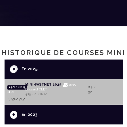
HISTORIQUE DE COURSES MINI
+
En 2025
MINI-FASTNET 2025
avec
24
/
15/06/2025
Edouard CLET
52
SERIE
485 - PILGRIM
6j 19h04'13"
+
En 2023