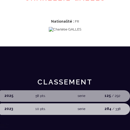
Nationalité :
FR
CLASSEMENT
2025
58 pts.
serie
125
/ 292
2023
10 pts.
serie
284
/ 338