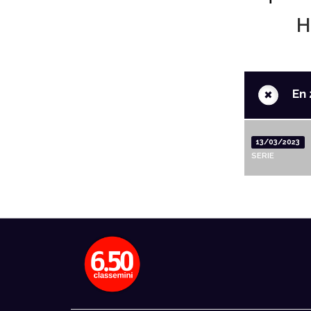
H
+
En 
13/03/2023
SERIE