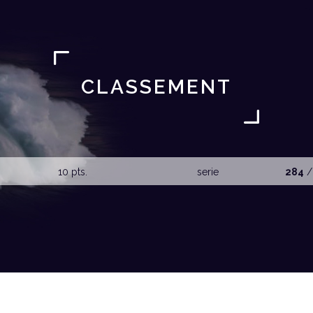
CLASSEMENT
10 pts.
serie
284
/