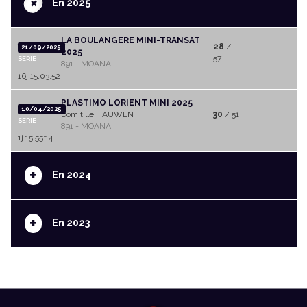
+
En 2025
LA BOULANGERE MINI-TRANSAT
28
/
21/09/2025
2025
57
SERIE
891 - MOANA
16j.15:03:52
PLASTIMO LORIENT MINI 2025
10/04/2025
Domitille HAUWEN
30
/ 51
SERIE
891 - MOANA
1j 15:55:14
+
En 2024
+
En 2023