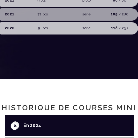
2021
9 pts.
proto
66
/ 86
2021
72 pts.
serie
109
/ 286
2020
38 pts.
serie
118
/ 238
HISTORIQUE DE COURSES MINI
+
En 2024