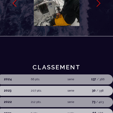
CLASSEMENT
2024
66 pts.
serie
137
/ 366
2023
207 pts.
serie
30
/ 338
2022
212 pts.
serie
73
/ 403