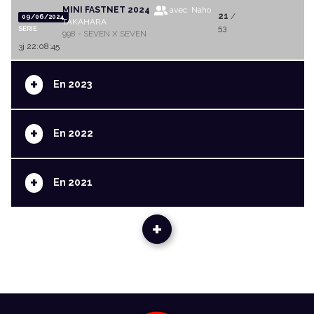
MINI FASTNET 2024
avec Naho
21
/
09/06/2024
TAKAHARA
53
SERIE
998 - SEVEN X SEVEN
3j 22:08:45
+
En 2023
+
En 2022
+
En 2021
+