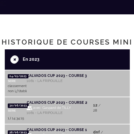
HISTORIQUE DE COURSES MINI
+
En 2023
CALVADOS CUP 2023 - COURSE 3
04/07/2023
1061 - LA FRIPOUILLE
SERIE
classement
non ï¿½tabli
CALVADOS CUP 2023 - COURSE 2
12
/
30/06/2023
avec Gaspard de TILLY
28
SERIE
1061 - LA FRIPOUILLE
1J 14:34:15
CALVADOS CUP 2023 - COURSE 1
dnf
/
26/06/2023