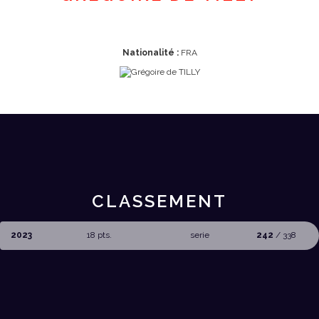
Nationalité :
FRA
CLASSEMENT
2023
18 pts.
serie
242
/ 338